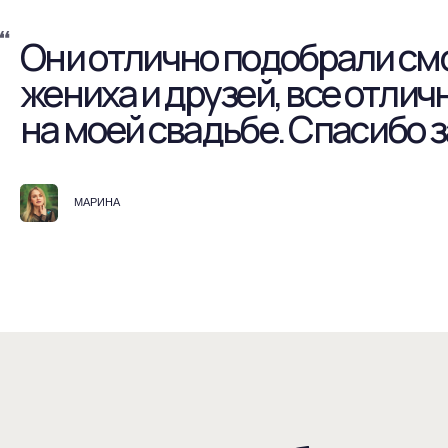
ые свадебные мужс
костюмы