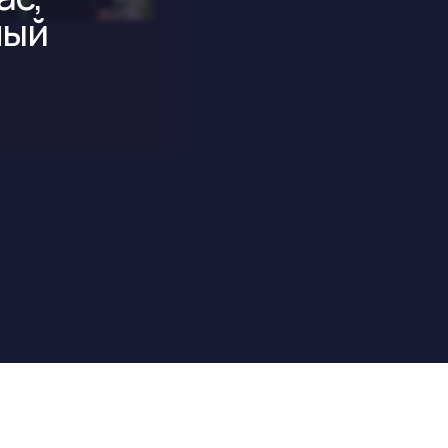
ни отлично подобрали смокинг и
ниха и друзей, все отлично смо
 моей свадьбе. Спасибо за отли
MАРИНА