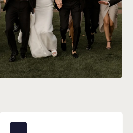
готовы к комплиментам
остюмах или смокингах вы будете
самых лучших комплиментов.