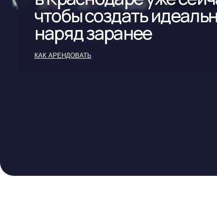
О
ОТЗЫВ
же
на