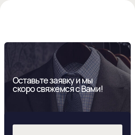
СВЯЗАТЬСЯ С НАМИ
АДРЕС ШОУРУМА
КРАСНОДАР, УЛ. КРАСНАЯ, 66
+7 861 217-60-81
INFO@BERIKOSTUM.RU
ГРАФИК РАБОТЫ: ЕЖЕДНЕВНО 11:00−20:00
СОЦ. СЕТИ
НАВИГАЦИЯ
КАТАЛОГ
КАК АРЕНДОВАТЬ
СОЗДАЙ СВОЙ ОБРАЗ
БЛОГ