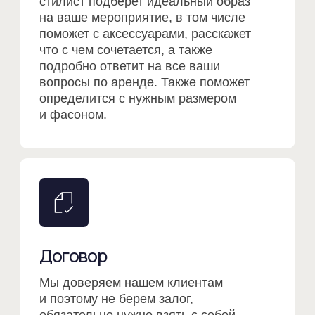
Договор
Мы доверяем нашем клиентам
и поэтому не берем залог,
обязательно нужно взять с собой
паспорт. Менеджер составит договор,
где зафиксируем весь ваш образ,
даты аренды, условия аренды.
Костюм можно забрать, как сразу так
и забронировать на любую удобную
дату. (При отсутствии паспорта
возможна аренда с залогом)
При бронирование образа вы вносите
предоплату в размере 1000р от общей
стоимости, оставшуюся сумму
оплачиваете когда будете забирать
костюм.
Мероприятие и возврат
костюма