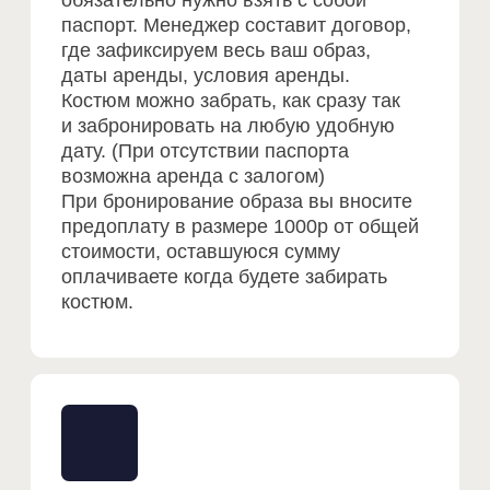
Если вы забронировали костюм
на определенную дату, вы можете
забрать костюм в шоу-руме или
заказать доставку курьерской
службой. После вашего
мероприятия остается только
вернуть костюм или заказать
курьера. Мы проверим состояние
костюм и подпишем акт-возврата.
Дополнительно
*При необходимости вы можете
забронировать образ более чем на 2
дня, стоимость дополнительно дня за
любой комплект будет составлять
500р. Можете взять хоть на две
недели.
*Доставка оплачивается отдельно по
тарифам курьерской службы.
*Химчистка входит в стоимость