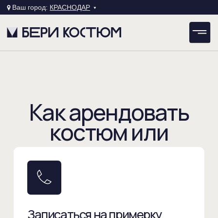
Ваш город:
КРАСНОДАР
Как арендовать
костюм или
смокинг:
пошаговая
инструкция
Записаться на примерку
Это возможно сделать любым
удобным способом: оставить
обратный звонок, позвонить самим,
написать нам в чат или социальные
сети (На примерку можно приехать и
день в день, нужно только
записаться).